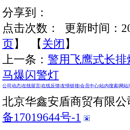
分享到：
点击次数：
更新时间：2020-
页
】 【
关闭
】
上一条：
警用飞鹰式长排
马爆闪警灯
公司动态
|
在线留言
|
在线反馈
|
友情链接
|
会员中心
|
站内搜索
|
网站
北京华鑫安盾商贸有限公司 版
备17019644号-1