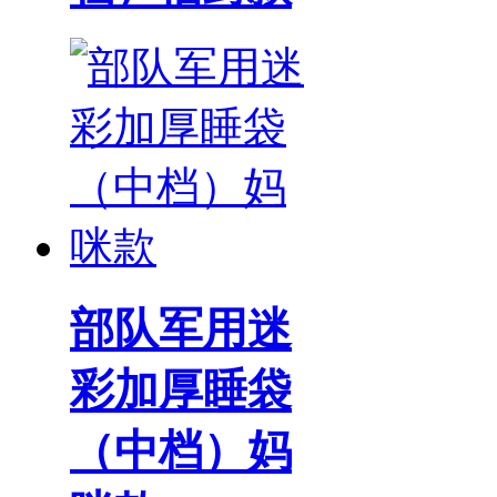
部队军用迷
彩加厚睡袋
（中档）妈