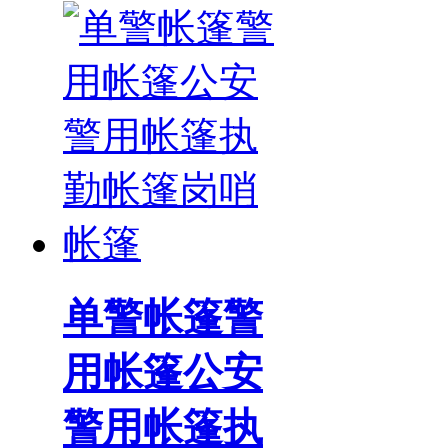
单警帐篷警
用帐篷公安
警用帐篷执