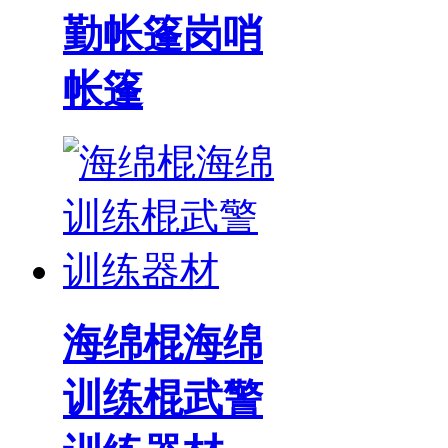
勤帐篷岗哨
帐篷
海绵棍海绵
训练棍武警