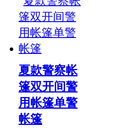
夏款警察帐
篷双开间警
用帐篷单警
帐篷