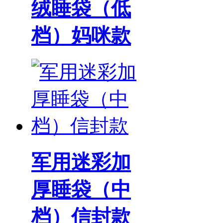
绒睡袋（低
档）妈咪款
军用迷彩加
厚睡袋（中
档）信封款