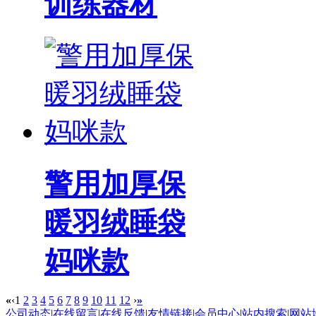
训练器材
警用加厚保
暖羽绒睡袋
妈咪款
«
‹
1
2
3
4
5
6
7
8
9
10
11
12
›
»
公司动态
|
在线留言
|
在线反馈
|
友情链接
|
会员中心
|
站内搜索
|
网站