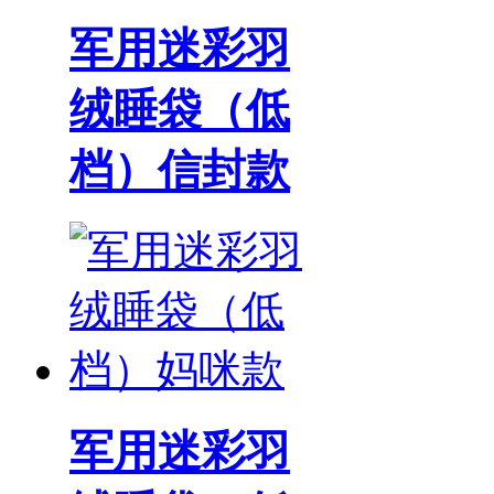
军用迷彩羽
绒睡袋（低
档）信封款
军用迷彩羽