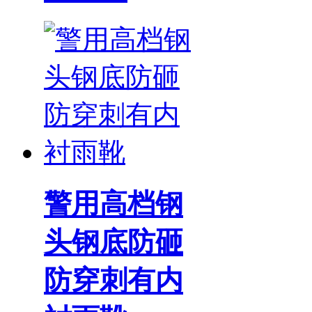
警用高档钢
头钢底防砸
防穿刺有内