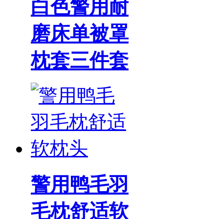
白色警用耐
磨床单被罩
枕套三件套
警用鸭毛羽
毛枕舒适软