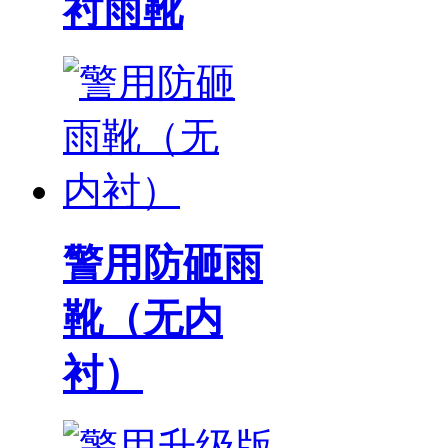
衬雨靴
警用防砸雨
靴（无内
衬）