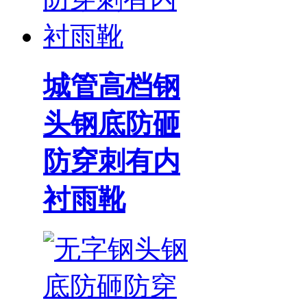
城管高档钢
头钢底防砸
防穿刺有内
衬雨靴