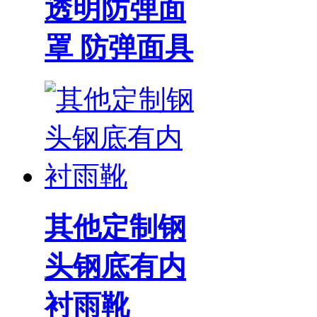
透明防弹面
罩 防弹面具
其他定制钢
头钢底有内
衬雨靴