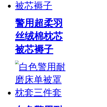
警用超柔羽
丝绒棉枕芯
被芯褥子