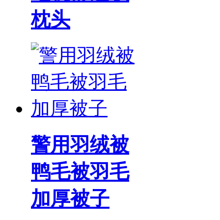
枕头
警用羽绒被
鸭毛被羽毛
加厚被子