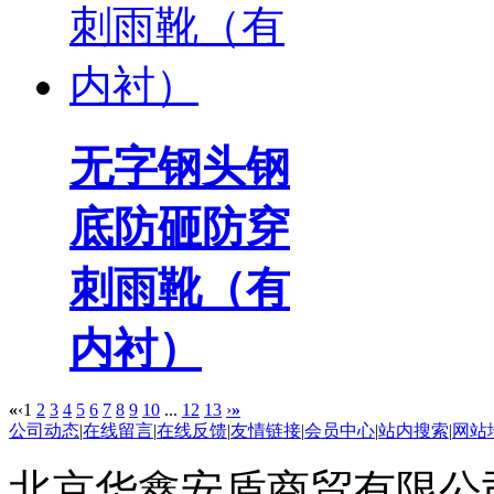
无字钢头钢
底防砸防穿
刺雨靴（有
内衬）
«
‹
1
2
3
4
5
6
7
8
9
10
...
12
13
›
»
公司动态
|
在线留言
|
在线反馈
|
友情链接
|
会员中心
|
站内搜索
|
网站
北京华鑫安盾商贸有限公司 版