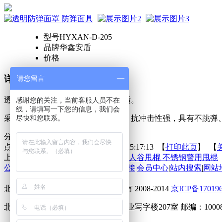
型号
HYXAN-D-205
品牌
华鑫安盾
价格
详细描述
请您留言
透明防弹面罩，做工精细，穿戴舒适。
感谢您的关注，当前客服人员不在
线，请填写一下您的信息，我们会
采用超强纤维材料以特殊工艺压制，抗冲击性强，具有不跳弹
尽快和您联系。
分享到：
点击次数：
更新时间：2014-11-10 15:17:13 【
打印此页
】 【
上一条：
伸缩警棍 甩棍 蚂蚁甩棍 野人谷甩棍 不锈钢警用甩棍
公司动态
|
在线留言
|
在线反馈
|
友情链接
|
会员中心
|
站内搜索
|
网站
北京华鑫安盾商贸有限公司 版权所有 2008-2014
京ICP备17019
北京海淀上地马连洼北路9号东居兴业写字楼207室 邮编：10008