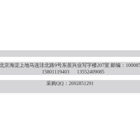
北京海淀上地马连洼北路9号东居兴业写字楼207室 邮编：10008
15801119403 13552409085
采购QQ：2692851291