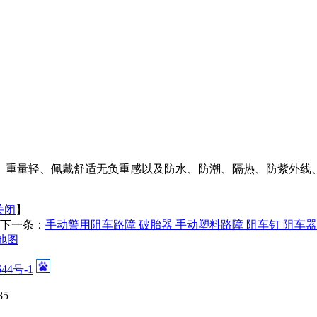
、重量轻、佩戴舒适无负重感以及防水、防潮、隔热、防紫外线、
关闭
】
下一条：
手动警用阻车路障 破胎器 手动塑料路障 阻车钉 阻车器
地图
644号-1
5