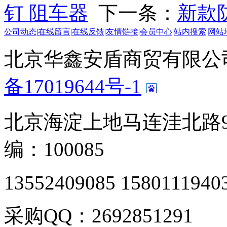
钉 阻车器
下一条：
新款
公司动态
|
在线留言
|
在线反馈
|
友情链接
|
会员中心
|
站内搜索
|
网站
北京华鑫安盾商贸有限公司 版
备17019644号-1
北京海淀上地马连洼北路9
编：100085
13552409085 1580111940
采购QQ：2692851291